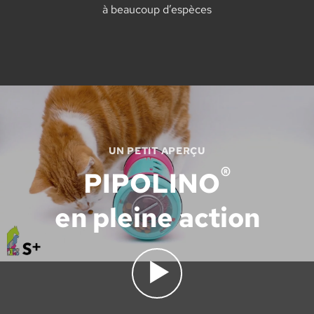
à beaucoup d’espèces
UN PETIT APERÇU
®
PIPOLINO
en pleine action