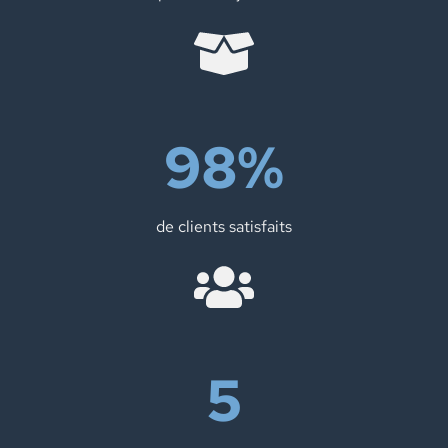
98
%
de clients satisfaits
5