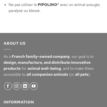
Ne pas utiliser le
PIPOLINO®
avec un animal aveugle,
paralysé ou blessé.
ABOUT US
As a
French family-owned company
, our goal is to
design, manufacture, and distribute innovative
products
for
animal well-being
, and to make them
accessible to
all companion animals
(or
all pets
).
INFORMATION